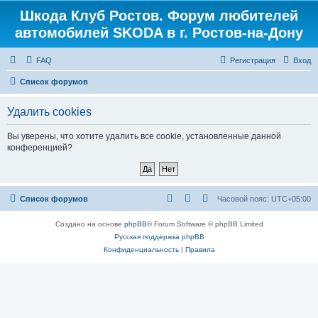
Шкода Клуб Ростов. Форум любителей
Регистрация
автомобилей SKODA в г. Ростов-на-Дону
FAQ
Р
е
г
и
с
т
р
а
ц
и
я
Вход
Список форумов
Удалить cookies
Вы уверены, что хотите удалить все cookie, установленные данной
конференцией?
Список форумов
Часовой пояс:
UTC+05:00
Создано на основе
phpBB
® Forum Software © phpBB Limited
Русская поддержка phpBB
Конфиденциальность
|
Правила