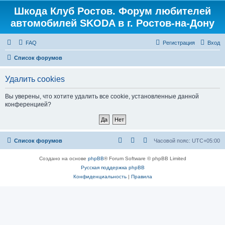
Шкода Клуб Ростов. Форум любителей
Регистрация
автомобилей SKODA в г. Ростов-на-Дону
FAQ
Р
е
г
и
с
т
р
а
ц
и
я
Вход
Список форумов
Удалить cookies
Вы уверены, что хотите удалить все cookie, установленные данной
конференцией?
Список форумов
Часовой пояс:
UTC+05:00
Создано на основе
phpBB
® Forum Software © phpBB Limited
Русская поддержка phpBB
Конфиденциальность
|
Правила