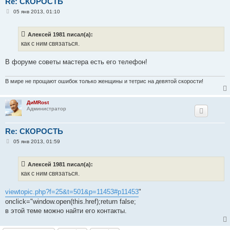
Re: СКОРОСТЬ
С
05 янв 2013, 01:10
о
о
б
Алексей 1981 писал(а):
щ
е
как с ним связаться.
н
и
е
В форуме советы мастера есть его телефон!
В мире не прощают ошибок только женщины и тетрис на девятой скорости!
ДиМRost
Администратор
Re: СКОРОСТЬ
С
05 янв 2013, 01:59
о
о
б
Алексей 1981 писал(а):
щ
е
как с ним связаться.
н
и
е
viewtopic.php?f=25&t=501&p=11453#p11453
"
onclick="window.open(this.href);return false;
в этой теме можно найти его контакты.