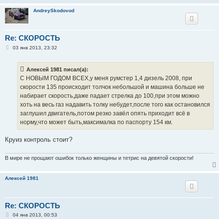
AndreySkodovod
Re: СКОРОСТЬ
С
03 янв 2013, 23:32
о
о
б
Алексей 1981 писал(а):
щ
е
С НОВЫМ ГОДОМ ВСЕХ,у меня румстер 1,4 дизель 2008, при
н
скорости 135 происходит толчок небольшой и машина больше не
и
е
набирает скорость,даже падает стрелка до 100,при этом можно
хоть на весь газ надавить толку небудет,после того как остановился
заглушил двигатель,потом резко завёл опять приходит всё в
норму,что может быть,максималка по паспорту 154 км.
Круиз контроль стоит?
В мире не прощают ошибок только женщины и тетрис на девятой скорости!
Алексей 1981
Re: СКОРОСТЬ
С
04 янв 2013, 00:53