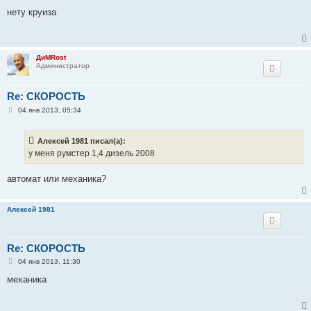
о
о
нету круиза
б
щ
е
н
и
ДиМRost
е
Администратор
Re: СКОРОСТЬ
С
04 янв 2013, 05:34
о
о
б
Алексей 1981 писал(а):
щ
е
у меня румстер 1,4 дизель 2008
н
и
е
автомат или механика?
Алексей 1981
Re: СКОРОСТЬ
С
04 янв 2013, 11:30
о
о
механика
б
щ
е
н