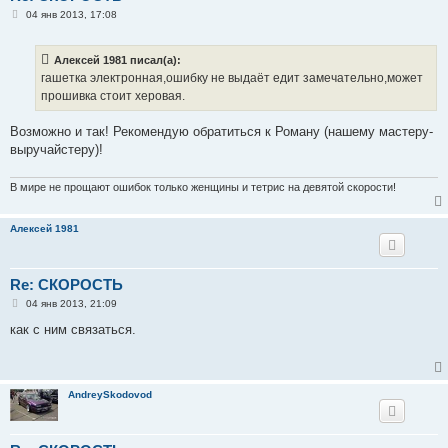
С
04 янв 2013, 17:08
о
о
б
Алексей 1981 писал(а):
щ
е
гашетка электронная,ошибку не выдаёт едит замечательно,может
н
прошивка стоит херовая.
и
е
Возможно и так! Рекомендую обратиться к Роману (нашему мастеру-
выручайстеру)!
В мире не прощают ошибок только женщины и тетрис на девятой скорости!
Алексей 1981
Re: СКОРОСТЬ
С
04 янв 2013, 21:09
о
о
как с ним связаться.
б
щ
е
н
и
AndreySkodovod
е