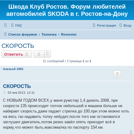
Шкода Клуб Ростов. Форум любителей
Регистрация
автомобилей SKODA в г. Ростов-на-Дону
FAQ
Р
е
г
и
с
т
р
а
ц
и
я
Вход
Список форумов
Техничка
Roomster
СКОРОСТЬ
Ответить
О
т
в
е
т
и
т
ь
11 сообщений • Страница
1
из
1
Алексей 1981
СКОРОСТЬ
С
03 янв 2013, 12:11
о
о
С НОВЫМ ГОДОМ ВСЕХ,у меня румстер 1,4 дизель 2008, при
б
скорости 135 происходит толчок небольшой и машина больше не
щ
е
набирает скорость,даже падает стрелка до 100,при этом можно хоть
н
на весь газ надавить толку небудет,после того как остановился
и
е
заглушил двигатель,потом резко завёл опять приходит всё в
норму,что может быть,максималка по паспорту 154 км.