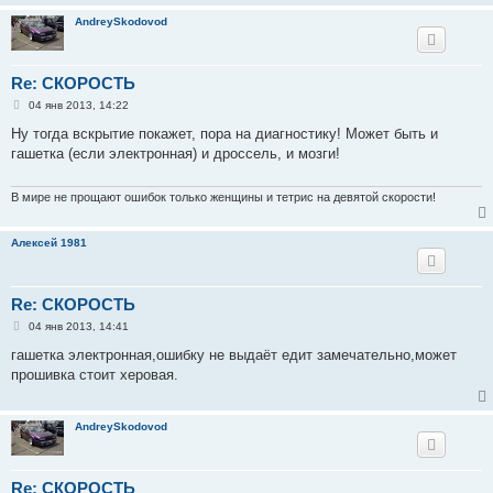
и
AndreySkodovod
е
Re: СКОРОСТЬ
С
04 янв 2013, 14:22
о
о
Ну тогда вскрытие покажет, пора на диагностику! Может быть и
б
гашетка (если электронная) и дроссель, и мозги!
щ
е
н
и
В мире не прощают ошибок только женщины и тетрис на девятой скорости!
е
Алексей 1981
Re: СКОРОСТЬ
С
04 янв 2013, 14:41
о
о
гашетка электронная,ошибку не выдаёт едит замечательно,может
б
прошивка стоит херовая.
щ
е
н
и
AndreySkodovod
е
Re: СКОРОСТЬ